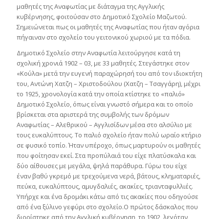
μαθητές της Αναφωτίας με διάταγμα της Αγγλικής
κυβέρνησης, φοιτούσαν στο Δημοτικό Σχολείο Μαζωτoύ.
Σημειώνεται πως οι μαθητές της Αναφωτίας που ήταν αγόρια
πήγαιναν στο σχολείο του γειτονικού χωριού με τα πόδια.
Δημοτικό Σχολείο στην Αναφωτία λειτούργησε κατά τη
σχολική χρονιά 1902 – 03, με 33 μαθητές. Στεγάστηκε στον
«Κούλα» μετά την ευγενή παραχώρησή του από τον ιδιοκτήτη
του, Αντώνη Χατζη – Χριστοδούλου (Χατζη – Τσαγγάρη), μέχρι
το 1925, χρονολογία κατά την οποία κτίστηκε το «παλιό»
Δημοτικό Σχολείο, όπως είναι γνωστό σήμερα και το οποίο
βρίσκεται στα αριστερά της συμβολής των δρόμων
Αναφωτίας – Αλεθρικού – Αγγλισίδων μέσα στο αλσύλιο με
τους ευκαλύπτους. Το παλιό σχολείο ήταν πολύ ωραίο κτήριο
σε φυσικό τοπίο. Ήταν υπέροχο, όπως μαρτυρούν οι μαθητές
που φοίτησαν εκεί. Στα προπύλαιά του είχε πλατύσκαλα και
δύο αίθουσες με μεγάλα, ψηλά παράθυρα. Γύρω του είχε
έναν βαθύ γκρεμό με τρεχούμενα νερά, βάτους, κληματαριές,
πεύκα, ευκαλύπτους, αμυγδαλιές, ακακίες, τριανταφυλλιές.
Υπήρχε και ένα δρομάκι κάτω από τις ακακίες που οδηγούσε
από ένα ξύλινο γεφύρι στο σχολείο.Ο πρώτος δάσκαλος που
διορίστηκε από την Αγγλική κυβέρνηση, το 1902, λεγόταν