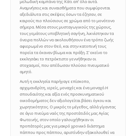
μελωδική καμπάνα της; Κάτι απ’ όλα αυτά.
Αναμνήσεις και συναισθήματα που συμφύρονται
αξεδιάλυτα στις σκέψεις όσων τα έζησαν, σε
καιρούς πιο πλούσιους σε χρώμα από το μονότονο
σήμερα. Μέσα στους μυσταγωγικούς της χώρους,
τους γεμάτους υποβλητική σαγήνη, λικνίστηκαν τα
όνειρα πολλών να ακολουθήσουν ένα τρόπο ζωής
αφιερωμένο στον Θεό, και στην κατοπινή τους
πορεία τα έκαναν βίωμα και πράξη. Σ’ εκείνο το
εκκλησάκι το πετρόκτιστο γεννήθηκαν οι
στοχασμοί, που απέδωσαν πλούσιο πνευματικό
αμητό.
Αυτή η εκκλησία παρήγαγε επίσκοπο,
αρχιμανδρίτη, ιερείς, μοναχές και ένα μοναχό.Η
σπουδαιότης και αξία ενός προσκυνηματικού
οικοδομήματος δεν αξιολογείται βάσει όγκου και
χωρητικότητος. Ο μικρός το μέγεθος, αλλά γίγαντας
σε άγιο πνεύμα ναός της προστάτιδός μας Αγίας
Φωτεινής, στον οποίο γαλουχήθηκαν οι
προπάτορές μας για μακρό χρονικό διάστημα
πάππου προς πάππου, αριστίνδην εξακολουθεί να