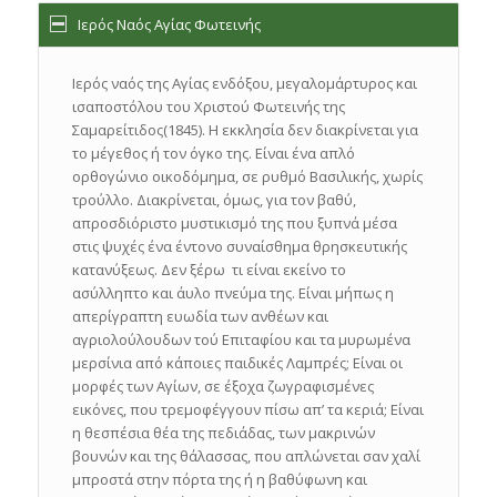
Ιερός Ναός Αγίας Φωτεινής
Ιερός ναός της Αγίας ενδόξου, μεγαλομάρτυρος και
ισαποστόλου του Χριστού Φωτεινής της
Σαμαρείτιδος(1845). Η εκκλησία δεν διακρίνεται για
το μέγεθος ή τον όγκο της. Είναι ένα απλό
ορθογώνιο οικοδόμημα, σε ρυθμό Βασιλικής, χωρίς
τρούλλο. Διακρίνεται, όμως, για τον βαθύ,
απροσδιόριστο μυστικισμό της που ξυπνά μέσα
στις ψυχές ένα έντονο συναίσθημα θρησκευτικής
κατανύξεως. Δεν ξέρω τι είναι εκείνο το
ασύλληπτο και άυλο πνεύμα της. Είναι μήπως η
απερίγραπτη ευωδία των ανθέων και
αγριολούλουδων τού Επιταφίου και τα μυρωμένα
μερσίνια από κάποιες παιδικές Λαμπρές; Είναι οι
μορφές των Αγίων, σε έξοχα ζωγραφισμένες
εικόνες, που τρεμοφέγγουν πίσω απ’ τα κεριά; Είναι
η θεσπέσια θέα της πεδιάδας, των μακρινών
βουνών και της θάλασσας, που απλώνεται σαν χαλί
μπροστά στην πόρτα της ή η βαθύφωνη και