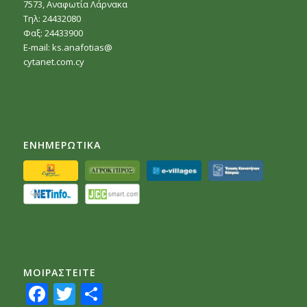
7573, Αναφωτία Λάρνακα
Τηλ: 24432080
Φαξ: 24433900
E-mail:
ks.anafotias@
cytanet.com.cy
ΕΝΗΜΕΡΩΤΙΚΑ
ΜΟΙΡΑΣTEITE
Facebook
Twitter
Share