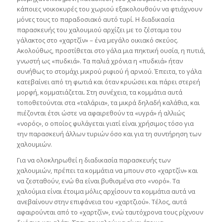
κάποιες νοικοκυρές του χωριού εξακολουθούν να φτιάχνουν
μόνες τους το παραδοσιακό αυτό τυρί. Η διαδικασία
παρασκευής του χαλουμιού αρχίζει με το ζέσταμα του
γάλακτος στο «χαρτζίν» – ένα μεγάλο οικιακό σκεύος.
Ακολούθως, προστίθεται στο γάλα μια πηκτική ουσία, η πυτιά,
γνωστή ως «πυδκιά». Τα παλιά χρόνια η «πυδκιά» ήταν
συνήθως το στομάχι μικρού ριφιού ή αρνιού. Έπειτα, το γάλα
κατεβαίνει από τη φωτιά και όταν κρυώσει και πάρει στερεή
μορφή, κομματιάζεται. Στη συνέχεια, τα κομμάτια αυτά
τοποθετούνται στα «ταλάρια», τα μικρά δηλαδή καλάθια, και
πιέζονται έτσι ώστε να αφαιρεθούν τα «υγρά» ή αλλιώς
«νορός», ο οποίος φυλάγεται γιατί είναι χρήσιμος τόσο για
την παρασκευή άλλων τυριών όσο και για τη συντήρηση των
χαλουμιών.
Για να ολοκληρωθεί η διαδικασία παρασκευής των
χαλουμιών, πρέπει τα κομμάτια να μπουν στο «χαρτζίν» και
να ζεσταθούν, ενώ θα είναι βυθισμένα στο «νορό». Τα
χαλούμια είναι έτοιμα μόλις αρχίσουν τα κομμάτια αυτά να
ανεβαίνουν στην επιφάνεια του «χαρτζιού». Τέλος, αυτά
αφαιρούνται από το «χαρτζίν», ενώ ταυτόχρονα τους ρίχνουν