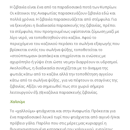
Η ζιβανία είναι ένα από τα παραδοσιακά ποτά των Κυπρίων.
Οι κάτοικοι της Αναφωτίας παρασκευάζουν ζιβανία εδώ και
πολλά χρόνια. Η ζιβανία παρασκευάζεται από στέμφυλα. Για
να ξεκινήσει η διαδικασία παρασκευής της ζιβανίας, πρέπει
τα στέμφυλα, που προηγουμένως υφίστανται ζύμωση μαζί με
λίγο νερό, να τοποθετηθούν στο καζάνι. Αφού το
περιεχόμενο του καζανιού περάσει το σωλήνα εξαγωγής που
βρίσκεται εντός του σωλήνα ψύξης, τοποθετείται το
«στούππωμαν» (καπάκι) και επιχρίονται οι ενώσεις με
αχυρόπηλο ή γύψο έτσι ώστε να μην διαρρέουν οι υδρατμοί.
Ακολούθως, η διαδικασία συνεχίζεται με το άναμμα της
φωτιάς κάτω από το καζάνι αλλά την τοποθέτηση αγγείου
κάτω από το σωλήνα ψύξης , για να πέφτουν οι σταγόνες της
ζιβανίας. Αξίζει να σημειωθεί πως στο χωριό σήμερα
λειτουργούν έξι (6) καζάνια παρασκευής ζιβανίας.
Χαλούμι
Το «χαλλούμι» φτιάχνεται και στην Αναφωτία. Πρόκειται για
ένα παραδοσιακό λευκό τυρί που φτιάχνεται από αιγινό ή/και
πρόβειο γάλα. Παρόλο που στις μέρες μας κυριαρχεί η
βιομηχανοποιημένη κατασκευή του χαλουμιού, εντούτοις