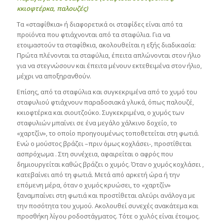
κκιοφτέρκα, πα
λουζές)
Τα «σταφίθκια» ή διαφορετικά οι σταφίδες είναι από τα
προϊόντα που φτιάχνονται από τα σταφύλια. Για να
ετοιμαστούν τα σταφίθκια, ακολουθείται η εξής διαδικασία:
Πρώτα πλένονται τα σταφύλια, έπειτα απλώνονται στον ήλιο
για να στεγνώσουν και έπειτα μένουν εκτεθειμένα στον ήλιο,
μέχρι να αποξηρανθούν.
Επίσης, από τα σταφύλια και συγκεκριμένα από το χυμό του
σταφυλιού φτιάχνουν παραδοσιακά γλυκά, όπως παλουζέ,
κκιοφτέρκα και σιουτζούκο. Συγκεκριμένα, ο χυμός των
σταφυλιών μπαίνει σε ένα μεγάλο χάλκινο δοχείο, το
«χαρτζίν», το οποίο προηγουμένως τοποθετείται στη φωτιά.
Ενώ ο μούστος βράζει –πριν όμως κοχλάσει-, προστίθεται
ασπρόχωμα . Στη συνέχεια, αφαιρείται ο αφρός που
δημιουργείται καθώς βράζει ο χυμός. Όταν ο χυμός κοχλάσει ,
κατεβαίνει από τη φωτιά. Μετά από αρκετή ώρα ή την
επόμενη μέρα, όταν ο χυμός κρυώσει, το «χαρτζίν»
ξαναμπαίνει στη φωτιά και προστίθεται αλεύρι ανάλογα με
την ποσότητα του χυμού. Ακολουθεί συνεχές ανακάτεμα και
προσθήκη λίγου ροδοστάγματος. Τότε ο χυλός είναι έτοιμος.