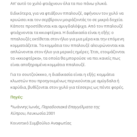
Απ’ αυτό το χυλό φτιάχνουν όλα τα πιο πάνω γλυκά.
Ειδικότερα, για να φτιάξουν ππαλουζέ, αφήνουν τον χυλό να
κρυώσει και τον σερβίρουν μοιράζοντάς το σε μικρά δοχεία.
Κάποτε προστίθενται και αμυγδαλόψιχα. Από τον ππαλουζέ
φτιάχνονται τα κκιοφτέρκα. Η διαδικασία είναι η εξής: ο
ππαλουζές εκτίθεται στον ήλιο για μια μέρα και την επόμενη
κομματιάζεται. Τα κομμάτια του ππαλουζέ αλευρώνονται και
απλώνονται στον ήλιο για μερικές ημέρες. Έτσι, ετοιμάζονται
τα «κκιοφτέρκα», τα οποία θα μπορούσε να πει κανείς πως
είναι αποξηραμένα κομμάτια ππαλουζέ.
Για το σουτζούκκκο, η διαδικασία είναι η εξής: κομμάτια
κλωστών που προηγουμένως περνιούνται με αμύγδαλα ή
καρύδια, βυθίζονται στον χυλό για τέσσερις ως πέντε φορές.
Πηγές:
*Ιωάννης Ιωνάς,
Παραδοσιακά Επαγγέλματα της
Κύπρου,
Λευκωσία 2001
Κοινοτικό Συμβούλιο Αναφωτίας