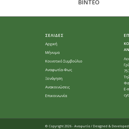
ΒΙΝΤΕΟ
ΣΕΛΙΔΕΣ
Ε
ΚΟ
Αρχική
ΑΝ
Μήνυμα
Λε
Κοινοτικό Συμβούλιο
Γρ
Αναφωτία-Φως
75
Τη
Ξενάγηση
Φα
Ανακοινώσεις
E-m
cy
Επικοινωνία
© Copyright 2026 - Αναφωτία / Designed & Develope