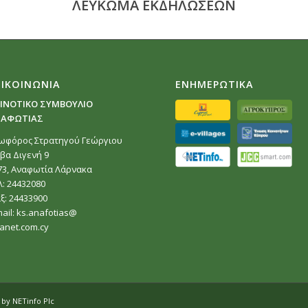
ΛΕΥΚΩΜΑ ΕΚΔΗΛΩΣΕΩΝ
ΠΙΚΟΙΝΩΝΙΑ
ΕΝΗΜΕΡΩΤΙΚΑ
ΙΝΟΤΙΚΟ ΣΥΜΒΟΥΛΙΟ
ΑΦΩΤΙΑΣ
ωφόρος Στρατηγού Γεώργιου
ίβα Διγενή 9
73, Αναφωτία Λάρνακα
λ: 24432080
ξ: 24433900
ail:
ks.anafotias@
tanet.com.cy
d by
NETinfo Plc